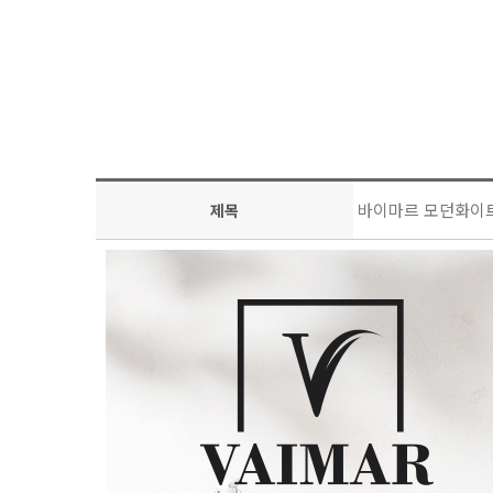
바이마르 모던화이
제목