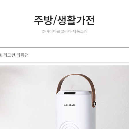
주방/생활가전
㈜바이마르코리아 제품소개
트 리모컨 타워팬